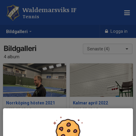
Waldemarsviks IF
Tennis
Logga in
Bildgalleri
Bildgalleri
Senaste (4)
4 album
Norrköping hösten 2021
Kalmar april 2022
2022-05-18
|
3 st
2022-05-18
|
2 st