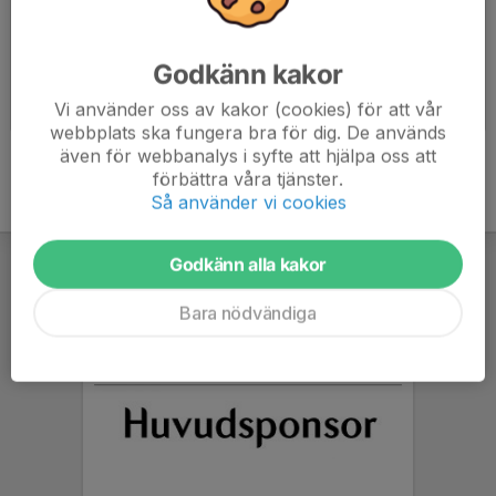
Godkänn kakor
Byggnation
Träning
Vi använder oss av kakor (cookies) för att vår
2017-03-31
|
4 st
2017-03-31
|
9 st
webbplats ska fungera bra för dig. De används
även för webbanalys i syfte att hjälpa oss att
förbättra våra tjänster.
Så använder vi cookies
Godkänn alla kakor
Bara nödvändiga