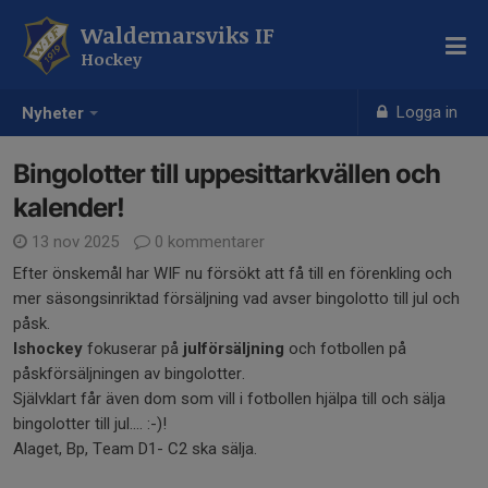
Waldemarsviks IF
Hockey
Logga in
Nyheter
Bingolotter till uppesittarkvällen och
kalender!
13 nov 2025
0 kommentarer
Efter önskemål har WIF nu försökt att få till en förenkling och
mer säsongsinriktad försäljning vad avser bingolotto till jul och
påsk.
Ishockey
fokuserar på
julförsäljning
och fotbollen på
påskförsäljningen av bingolotter.
Självklart får även dom som vill i fotbollen hjälpa till och sälja
bingolotter till jul.... :-)!
Alaget, Bp, Team D1- C2 ska sälja.