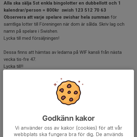
Alla ska sälja 5st enkla bingolotter en dubbellott och 1
kalendrar/person = 800kr
swish 123 512 70 63
Observera att varje spelare swishar hela summan
för
samtliga lotter till Föreningen när dom är sålda. Skriv lag och
namn på spelare i Swishen.
Lycka till med försäljningen!
Dessa finns att hämtas av ledarna på WIF kansli från nästa
vecka tis-fre 47.
Lycka till!!
Dela nyhet
Kommentarer
Godkänn kakor
Vi använder oss av kakor (cookies) för att vår
webbplats ska fungera bra för dig. De används