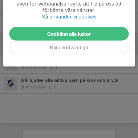
även för webbanalys i syfte att hjälpa oss att
Tidigare nyheter
förbättra våra tjänster.
Så använder vi cookies
Glöm inte att betala in för bingolotterna.
30 dec 2025
0
Godkänn alla kakor
Bingolotter till uppesittarkvällen och kalender!
Bara nödvändiga
13 nov 2025
0
Hej alla Hockeyspelare!
29 nov 2024
1
WIF bjuder alla aktiva barn på korv och dryck.
10 okt 2024
0