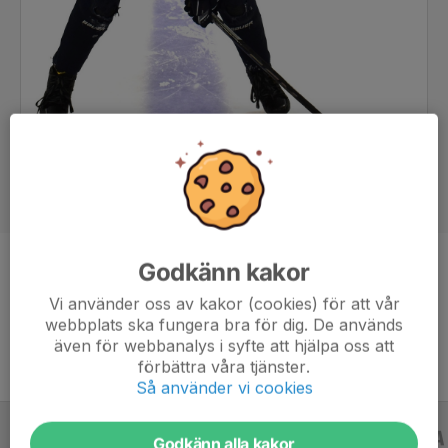
Godkänn kakor
Position
Forward
Vi använder oss av kakor (cookies) för att vår
Ålder
13 år
webbplats ska fungera bra för dig. De används
även för webbanalys i syfte att hjälpa oss att
förbättra våra tjänster.
Så använder vi cookies
ALLA SERIER
ALLA ÅR
Godkänn alla kakor