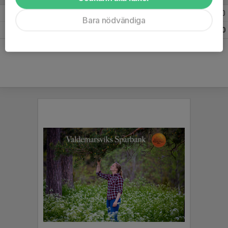
Säsongen 25/26
30
0
0
Bara nödvändiga
Totalt
30
0
0