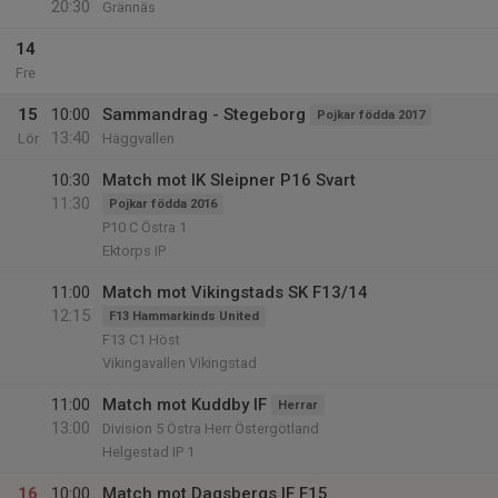
20:30
Grännäs
14
Fre
15
10:00
Sammandrag - Stegeborg
Pojkar födda 2017
13:40
Lör
Häggvallen
10:30
Match mot IK Sleipner P16 Svart
11:30
Pojkar födda 2016
P10 C Östra 1
Ektorps IP
11:00
Match mot Vikingstads SK F13/14
12:15
F13 Hammarkinds United
F13 C1 Höst
Vikingavallen Vikingstad
11:00
Match mot Kuddby IF
Herrar
13:00
Division 5 Östra Herr Östergötland
Helgestad IP 1
16
10:00
Match mot Dagsbergs IF F15