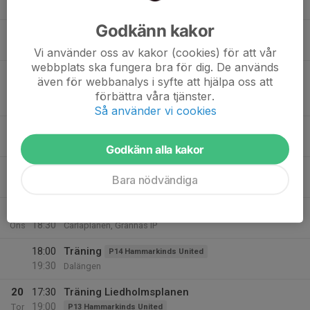
Grännäs
Godkänn kakor
18:00
Träning
Pojkar födda 2017
19:15
Grännäs, A-plan
Vi använder oss av kakor (cookies) för att vår
webbplats ska fungera bra för dig. De används
18:30
Match mot IK Waria
F13 Hammarkinds United
även för webbanalys i syfte att hjälpa oss att
19:45
F13 C1 Höst
förbättra våra tjänster.
Dalängen
Så använder vi cookies
18:30
Träning
Damlag
20:00
Grännäs IP
Godkänn alla kakor
19:00
Träning
Herrar
Bara nödvändiga
20:30
Grännäs
19
17:30
Träning
Flickor födda 2016/2017
18:30
Ons
Carlaplanen, Grännäs IP
18:00
Träning
P14 Hammarkinds United
19:30
Dalängen
20
17:30
Träning Liedholmsplanen
19:00
Tor
P13 Hammarkinds United