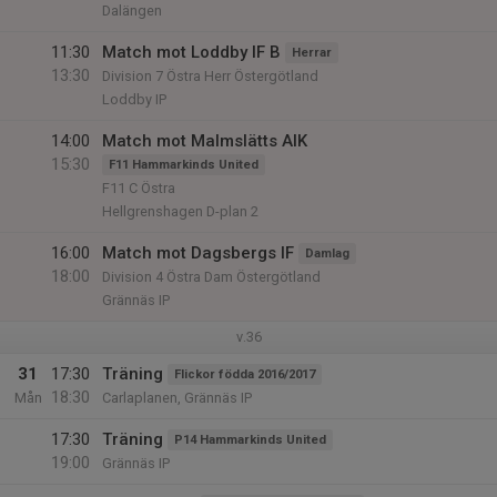
Dalängen
11:30
Match mot Loddby IF B
Herrar
13:30
Division 7 Östra Herr Östergötland
Loddby IP
14:00
Match mot Malmslätts AIK
15:30
F11 Hammarkinds United
F11 C Östra
Hellgrenshagen D-plan 2
16:00
Match mot Dagsbergs IF
Damlag
18:00
Division 4 Östra Dam Östergötland
Grännäs IP
v.36
31
17:30
Träning
Flickor födda 2016/2017
18:30
Mån
Carlaplanen, Grännäs IP
17:30
Träning
P14 Hammarkinds United
19:00
Grännäs IP