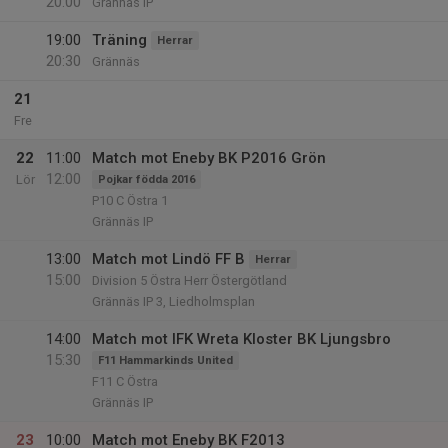
20:00
Grännäs IP
19:00
Träning
Herrar
20:30
Grännäs
21
Fre
22
11:00
Match mot Eneby BK P2016 Grön
12:00
Lör
Pojkar födda 2016
P10 C Östra 1
Grännäs IP
13:00
Match mot Lindö FF B
Herrar
15:00
Division 5 Östra Herr Östergötland
Grännäs IP 3, Liedholmsplan
14:00
Match mot IFK Wreta Kloster BK Ljungsbro
15:30
F11 Hammarkinds United
F11 C Östra
Grännäs IP
23
10:00
Match mot Eneby BK F2013