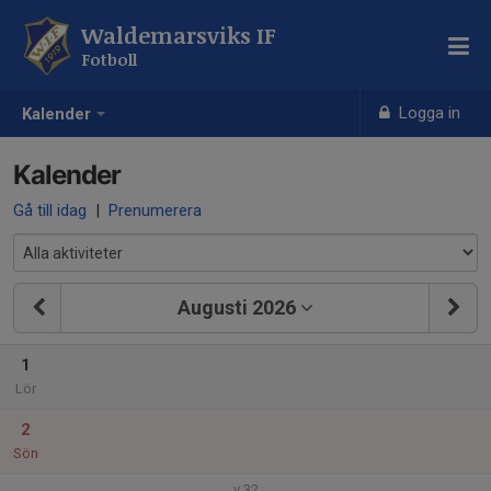
Waldemarsviks IF
Fotboll
Logga in
Kalender
Kalender
Gå till idag
|
Prenumerera
Augusti 2026
1
Lör
2
Sön
v.32