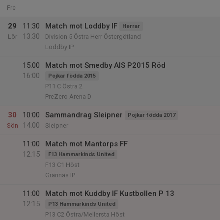
Fre
29
11:30
Match mot Loddby IF
Herrar
13:30
Lör
Division 5 Östra Herr Östergötland
Loddby IP
15:00
Match mot Smedby AIS P2015 Röd
16:00
Pojkar födda 2015
P11 C Östra 2
PreZero Arena D
30
10:00
Sammandrag Sleipner
Pojkar födda 2017
14:00
Sön
Sleipner
11:00
Match mot Mantorps FF
12:15
F13 Hammarkinds United
F13 C1 Höst
Grännäs IP
11:00
Match mot Kuddby IF Kustbollen P 13
12:15
P13 Hammarkinds United
P13 C2 Östra/Mellersta Höst