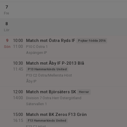
7
Fre
8
Lör
9
10:00
Match mot Östra Ryds IF
Pojkar födda 2016
11:00
Sön
P10 C Östra 1
Aspängen IP
10:30
Match mot Åby IF P-2013 Blå
11:45
P13 Hammarkinds United
P13 C2 Östra/Mellersta Höst
Åby IP
12:00
Match mot Björsäters SK
Herrar
14:00
Division 7 Östra Herr Östergötland
Sätervallen 1
15:00
Match mot BK Zeros F13 Grön
16:15
F13 Hammarkinds United
F13 C1 Höst