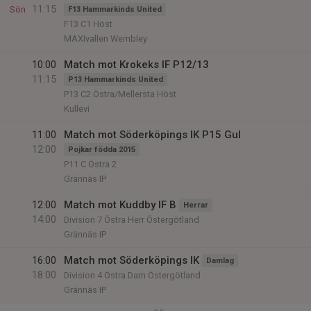
11:15
Sön
F13 Hammarkinds United
F13 C1 Höst
MAXIvallen Wembley
10:00
Match mot Krokeks IF P12/13
11:15
P13 Hammarkinds United
P13 C2 Östra/Mellersta Höst
Kullevi
11:00
Match mot Söderköpings IK P15 Gul
12:00
Pojkar födda 2015
P11 C Östra 2
Grännäs IP
12:00
Match mot Kuddby IF B
Herrar
14:00
Division 7 Östra Herr Östergötland
Grännäs IP
16:00
Match mot Söderköpings IK
Damlag
18:00
Division 4 Östra Dam Östergötland
Grännäs IP