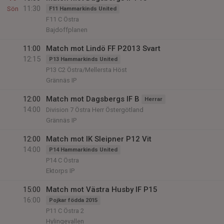
11:30
Sön
F11 Hammarkinds United
F11 C Östra
Bajdoffplanen
11:00
Match mot Lindö FF P2013 Svart
12:15
P13 Hammarkinds United
P13 C2 Östra/Mellersta Höst
Grännäs IP
12:00
Match mot Dagsbergs IF B
Herrar
14:00
Division 7 Östra Herr Östergötland
Grännäs IP
12:00
Match mot IK Sleipner P12 Vit
14:00
P14 Hammarkinds United
P14 C Östra
Ektorps IP
15:00
Match mot Västra Husby IF P15
16:00
Pojkar födda 2015
P11 C Östra 2
Hylingevallen