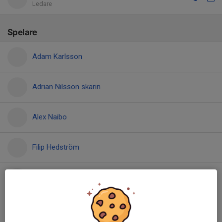
Ledare
Spelare
Adam Karlsson
Adrian Nilsson skarin
Alex Naibo
Filip Hedström
Frans Johansson
Harry Elander Ek