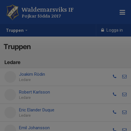
Waldemarsviks IF
Pojkar födda 2017
Logga in
Truppen
Truppen
Ledare
Joakim Rödin
Ledare
Robert Karlsson
Ledare
Eric Elander Duque
Ledare
Emil Johansson