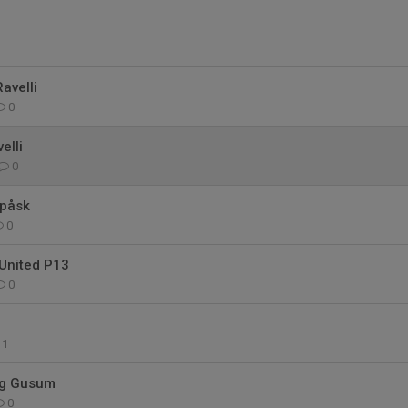
avelli
0
elli
0
l påsk
0
United P13
0
1
ng Gusum
0