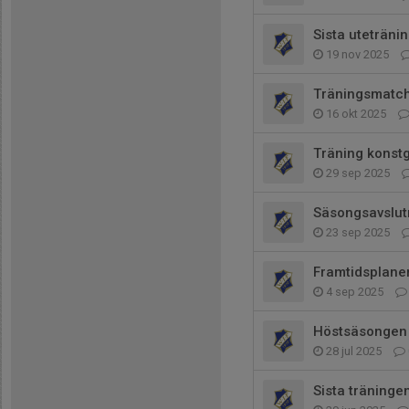
Sista uteträni
19 nov 2025
Träningsmatch
16 okt 2025
Träning konst
29 sep 2025
Säsongsavslut
23 sep 2025
Framtidsplane
4 sep 2025
Höstsäsongen 
28 jul 2025
Sista träninge