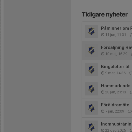
Tidigare nyheter
Påminner om R
11 jun, 11:31
Försäljning Rav
10 maj, 16:29
Bingolotter til
9 mar, 14:36
Hammarkinds 
28 jan, 21:13
Föräldramöte
7 jan, 22:09
Inomhusträni
22 dec 2025