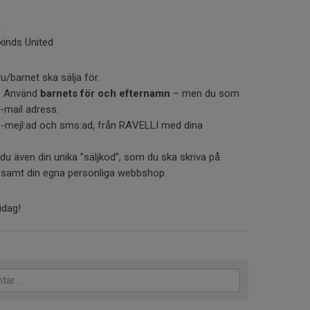
g
kinds United
u/barnet ska sälja för.
o. Använd
barnets för och efternamn
– men du som
-mail adress.
 e-mejl:ad och sms:ad, från RAVELLI med dina
 du även din unika ”säljkod”, som du ska skriva på
 samt din egna personliga webbshop.
idag!