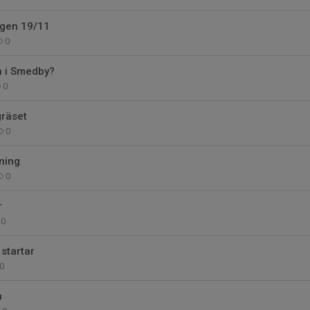
ngen 19/11
0
 i Smedby?
0
gräset
0
ning
0
r
0
startar
0
n