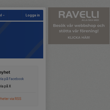
el
Logga in
nyhet
la på Facebook
la på X
heter via RSS