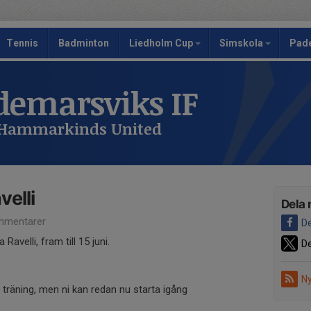
Tennis
Badminton
Liedholm Cup
Simskola
Pad
emarsviks IF
 Hammarkinds United
velli
Dela 
mmentarer
De
 Ravelli, fram till 15 juni.
De
Ny
 träning, men ni kan redan nu starta igång