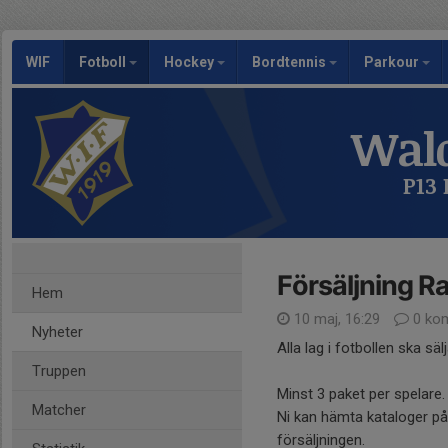
WIF
Fotboll
Hockey
Bordtennis
Parkour
Wald
P13
Försäljning Ra
Hem
10 maj, 16:29
0 ko
Nyheter
Alla lag i fotbollen ska sälja
Truppen
Minst 3 paket per spelare.
Matcher
Ni kan hämta kataloger på
försäljningen.