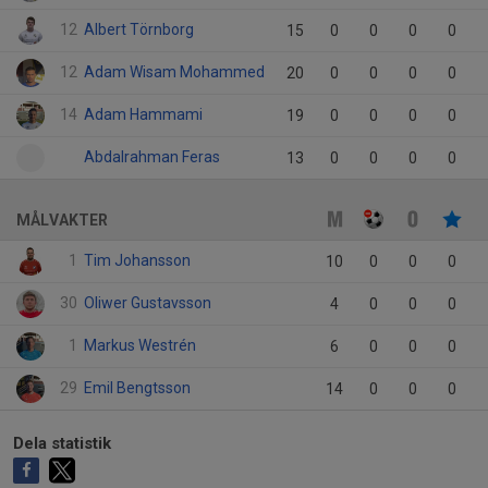
12
Albert Törnborg
15
0
0
0
0
12
Adam Wisam Mohammed
20
0
0
0
0
14
Adam Hammami
19
0
0
0
0
Abdalrahman Feras
13
0
0
0
0
MÅLVAKTER
1
Tim Johansson
10
0
0
0
30
Oliwer Gustavsson
4
0
0
0
1
Markus Westrén
6
0
0
0
29
Emil Bengtsson
14
0
0
0
Dela statistik