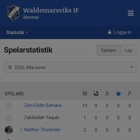
Waldemarsviks IF
Herrar
Logga in
Statistik
Spelarstatistik
Spelare
Lag
2026, Alla serier
SPELARE
Zein Eddin Samara
13
0
0
0
0
Zabihullah Yaqubi
1
0
0
0
0
3
Walther Tholander
2
0
0
0
0