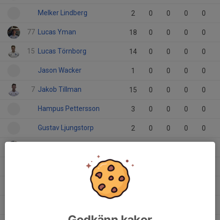
Melker Lindberg
2
0
0
0
0
77
Lucas Yman
18
0
0
0
0
15
Lucas Törnborg
14
0
0
0
0
Jason Wacker
1
0
0
0
0
7
Jakob Tillman
15
0
0
0
0
Hampus Pettersson
3
0
0
0
0
Gustav Ljungstorp
2
0
0
0
0
20
Gustaf Franzén
20
0
0
0
0
22
Frederik Kjöll Iversen
1
0
0
0
0
Filip Wilke
19
0
0
0
0
8
Fabian Rosén
21
0
0
0
0
Godkänn kakor