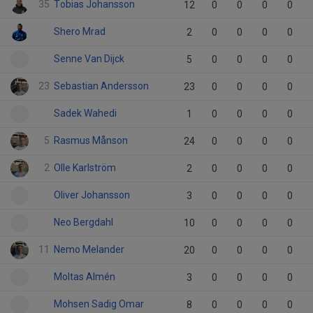
35
Tobias Johansson
12
0
0
0
0
Shero Mrad
2
0
0
0
0
Senne Van Dijck
5
0
0
0
0
23
Sebastian Andersson
23
0
0
0
0
Sadek Wahedi
1
0
0
0
0
5
Rasmus Månson
24
0
0
0
0
2
Olle Karlström
2
0
0
0
0
Oliver Johansson
3
0
0
0
0
Neo Bergdahl
10
0
0
0
0
11
Nemo Melander
20
0
0
0
0
Moltas Almén
3
0
0
0
0
Mohsen Sadig Omar
8
0
0
0
0