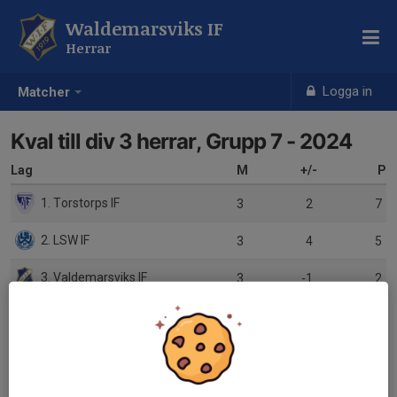
Waldemarsviks IF
Herrar
Logga in
Matcher
Kval till div 3 herrar, Grupp 7 - 2024
Lag
M
+/-
P
1. Torstorps IF
3
2
7
2. LSW IF
3
4
5
3. Valdemarsviks IF
3
-1
2
4. Ekhagens IF
3
-5
1