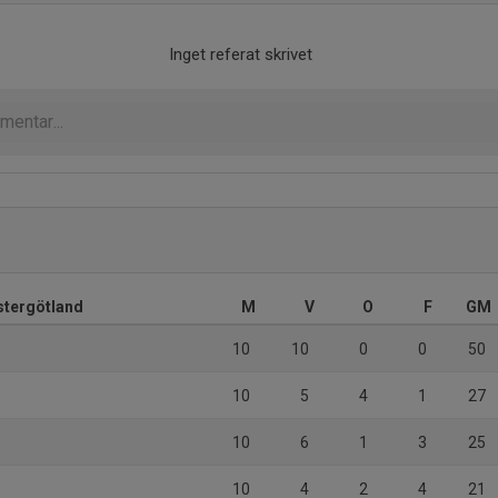
Inget referat skrivet
Östergötland
M
V
O
F
GM
10
10
0
0
50
10
5
4
1
27
10
6
1
3
25
10
4
2
4
21