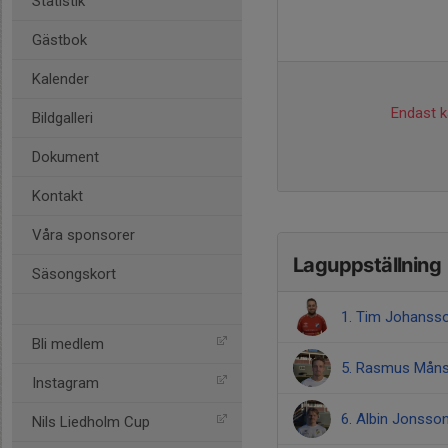
Statistik
Gästbok
Kalender
Endast ka
Bildgalleri
Dokument
Kontakt
Våra sponsorer
Laguppställning
Säsongskort
1. Tim Johanss
Bli medlem
5. Rasmus Mån
Instagram
6. Albin Jonsso
Nils Liedholm Cup