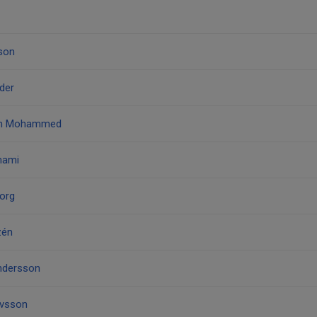
son
der
am Mohammed
mami
org
zén
ndersson
avsson