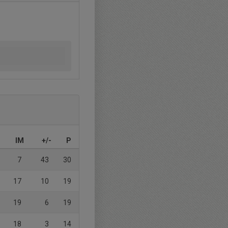
IM
+/-
P
7
43
30
17
10
19
19
6
19
18
3
14