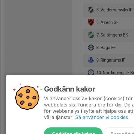
5. Valdemarsviks IF
6. Azech SF
7. Saltängens BK
8. Haga FF
9. Ringarums IF
10. Norrköpings IF 
11. IK Norrköping
Godkänn kakor
12. Krokeks IF B
Vi använder oss av kakor (cookies) för 
webbplats ska fungera bra för dig. De
för webbanalys i syfte att hjälpa oss att
våra tjänster.
Så använder vi cookies