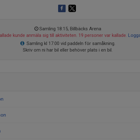
Samling 18:15, Billbäcks Arena
llade kunde anmäla sig till aktiviteten. 19 personer var kallade.
Logga
Samling kl 17.00 vid paddeln för samåkning.
Skriv om ni har bil eller behöver plats i en bil.
on
son
n