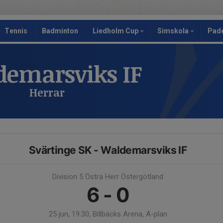
Tennis
Badminton
Liedholm Cup
Simskola
Pad
emarsviks IF
Herrar
Svärtinge SK - Waldemarsviks IF
Division 5 Östra Herr Östergötland
6 - 0
25 jun, 19:30, Billbäcks Arena, A-plan