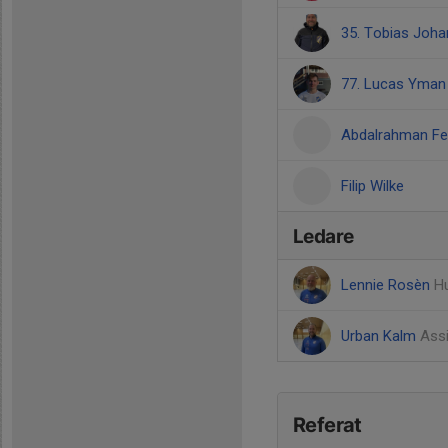
35. Tobias Joh
77. Lucas Yman
Abdalrahman Fe
Filip Wilke
Ledare
Lennie Rosèn
H
Urban Kalm
Ass
Referat