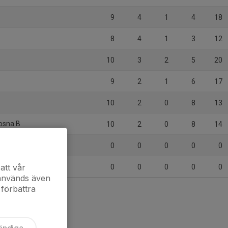
9
4
1
4
18
8
4
1
3
12
10
3
2
5
20
9
2
1
6
17
10
2
0
8
13
Bosna B
10
2
0
8
14
0
0
0
0
0
att vår
0
0
0
0
0
 används även
 förbättra