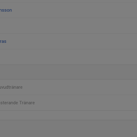
ansson
ras
uvudtränare
isterande Tränare