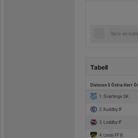
Tabell
Division 5 Östra Herr 
1. Svärtinge SK
2. Kuddby IF
3. Loddby IF
4. Lindö FF B