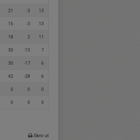
21
-3
13
15
-3
13
18
2
11
30
-13
7
30
-17
6
42
-28
6
0
0
0
0
0
0
Skriv ut