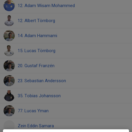
12. Adam Wisam Mohammed
12. Albert Törnborg
14. Adam Hammami
15. Lucas Törnborg
20. Gustaf Franzén
23. Sebastian Andersson
35. Tobias Johansson
77. Lucas Yman
Zein Eddin Samara