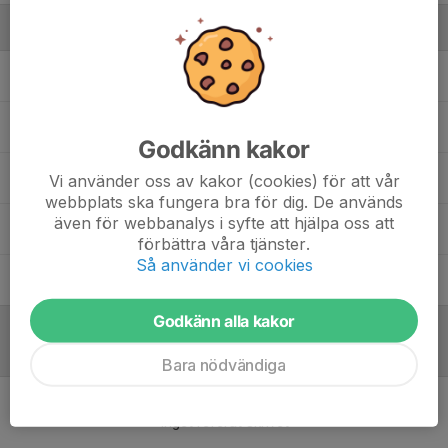
Ledare
Casper Kullberg
Ledare, Div 7
Jan Inge Karlsson Wigren
Materialguru A-lag
Godkänn kakor
Lennie Rosèn
Huvudtränare
Vi använder oss av kakor (cookies) för att vår
webbplats ska fungera bra för dig. De används
även för webbanalys i syfte att hjälpa oss att
Ulf Johansson
Materialguru A-lag
förbättra våra tjänster.
Så använder vi cookies
Urban Kalm
Assisterande Tränare
Godkänn alla kakor
Referat
Bara nödvändiga
Inget referat skrivet