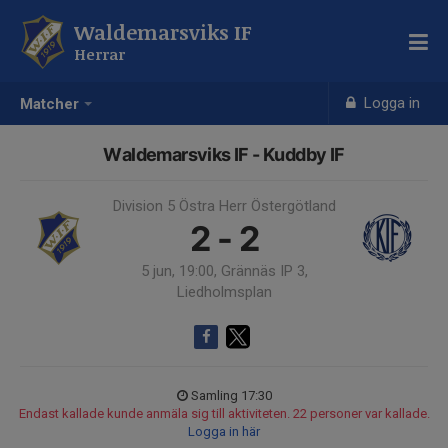
Waldemarsviks IF
Herrar
Logga in
Matcher
Waldemarsviks IF - Kuddby IF
Division 5 Östra Herr Östergötland
2 - 2
5 jun, 19:00, Grännäs IP 3,
Liedholmsplan
Samling 17:30
Endast kallade kunde anmäla sig till aktiviteten. 22 personer var kallade.
Logga in här