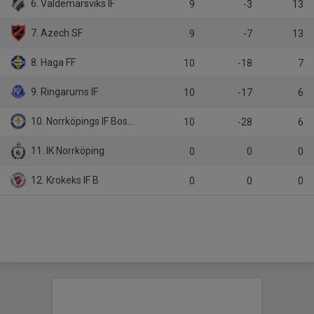
6. Valdemarsviks IF
9
-3
13
7. Azech SF
9
-7
13
8. Haga FF
10
-18
7
9. Ringarums IF
10
-17
6
10. Norrköpings IF Bosna B
10
-28
6
11. IK Norrköping
0
0
0
12. Krokeks IF B
0
0
0