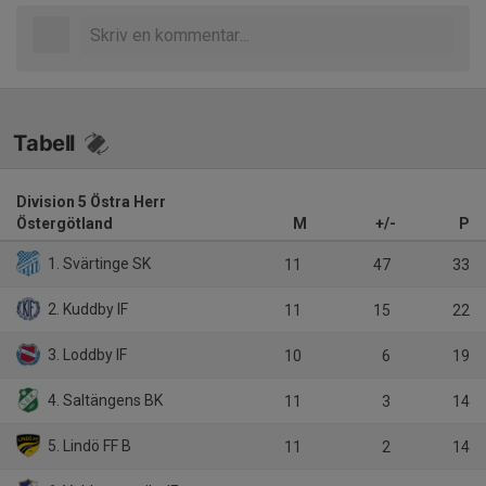
Tabell
Division 5 Östra Herr
Östergötland
M
+/-
P
1. Svärtinge SK
11
47
33
2. Kuddby IF
11
15
22
3. Loddby IF
10
6
19
4. Saltängens BK
11
3
14
5. Lindö FF B
11
2
14