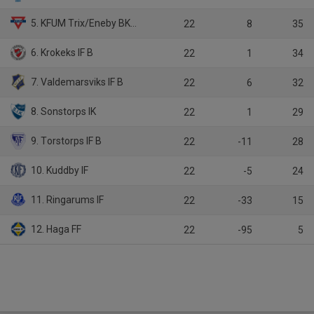
5. KFUM Trix/Eneby BK B
22
8
35
6. Krokeks IF B
22
1
34
7. Valdemarsviks IF B
22
6
32
8. Sonstorps IK
22
1
29
9. Torstorps IF B
22
-11
28
10. Kuddby IF
22
-5
24
11. Ringarums IF
22
-33
15
12. Haga FF
22
-95
5