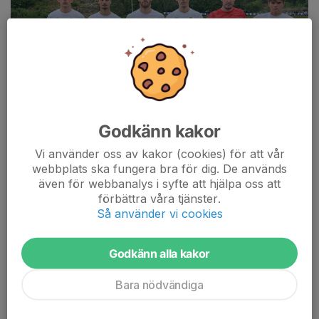
Godkänn kakor
Vi använder oss av kakor (cookies) för att vår
webbplats ska fungera bra för dig. De används
även för webbanalys i syfte att hjälpa oss att
förbättra våra tjänster.
Så använder vi cookies
Fredagkväll och derby på Grännäs IP, bättre kan det inte blir.
Godkänn alla kakor
Förutsättningarna inför var att Ringarum haft det tungt i div 5
medans vi har lyckats få med oss poäng i samtliga matcher
Bara nödvändiga
förutom en. Men i ett derby så gäller inte tabellen utan det är
det är en kamp i 90 minuter.