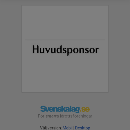
För
smarta
idrottsföreningar
Välj version:
Mobil
|
Desktop