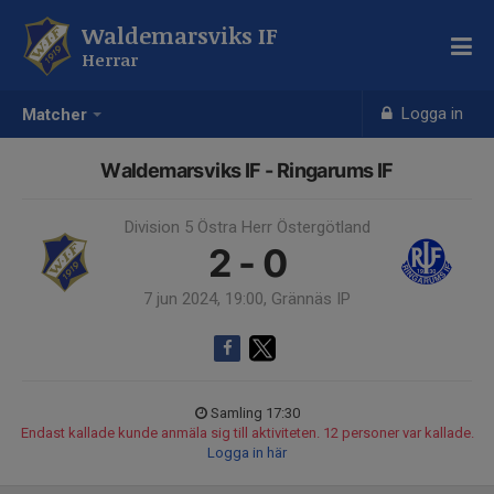
Waldemarsviks IF
Herrar
Logga in
Matcher
Waldemarsviks IF - Ringarums IF
Division 5 Östra Herr Östergötland
2 - 0
7 jun 2024, 19:00, Grännäs IP
Samling 17:30
Endast kallade kunde anmäla sig till aktiviteten. 12 personer var kallade.
Logga in här