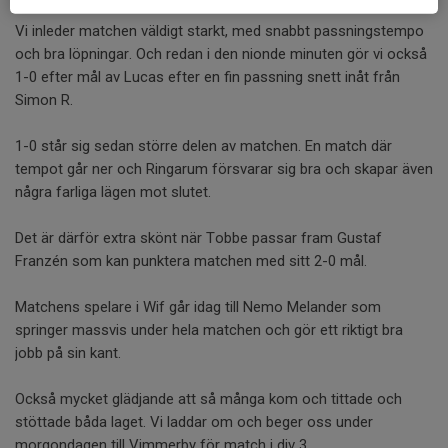
Vi inleder matchen väldigt starkt, med snabbt passningstempo
och bra löpningar. Och redan i den nionde minuten gör vi också
1-0 efter mål av Lucas efter en fin passning snett inåt från
Simon R.
1-0 står sig sedan större delen av matchen. En match där
tempot går ner och Ringarum försvarar sig bra och skapar även
några farliga lägen mot slutet.
Det är därför extra skönt när Tobbe passar fram Gustaf
Franzén som kan punktera matchen med sitt 2-0 mål.
Matchens spelare i Wif går idag till Nemo Melander som
springer massvis under hela matchen och gör ett riktigt bra
jobb på sin kant.
Också mycket glädjande att så många kom och tittade och
stöttade båda laget. Vi laddar om och beger oss under
morgondagen till Vimmerby för match i div 3.