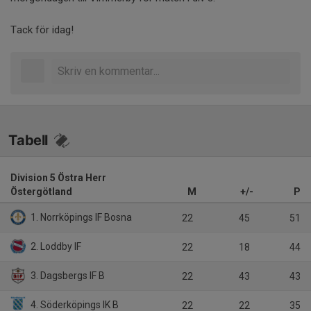
Tack för idag!
Tabell
Division 5 Östra Herr
Östergötland
M
+/-
P
1. Norrköpings IF Bosna
22
45
51
2. Loddby IF
22
18
44
3. Dagsbergs IF B
22
43
43
4. Söderköpings IK B
22
22
35