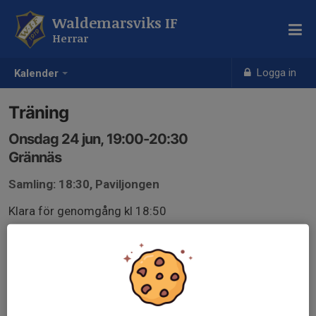
Waldemarsviks IF
Herrar
Logga in
Kalender
Träning
Onsdag 24 jun, 19:00-20:30
Grännäs
Samling: 18:30, Paviljongen
Klara för genomgång kl 18:50