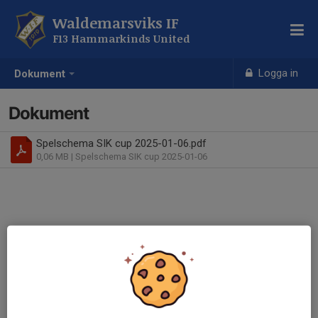
Waldemarsviks IF
F13 Hammarkinds United
Logga in
Dokument
Dokument
Spelschema SIK cup 2025-01-06.pdf
0,06 MB
| Spelschema SIK cup 2025-01-06