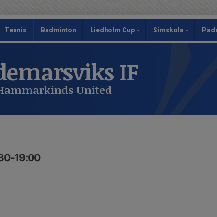
Tennis
Badminton
Liedholm Cup
Simskola
Pad
emarsviks IF
 Hammarkinds United
:30-19:00