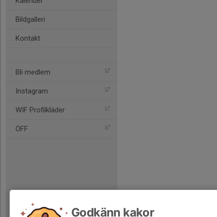
Kalender
Bildgalleri
Kontakt
Bli medlem
Instagram
WIF Profilkläder
ÖFF
Godkänn kakor