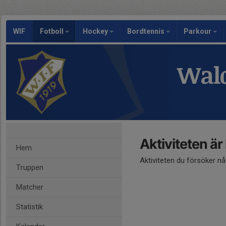
WIF
Fotboll
Hockey
Bordtennis
Parkour
Wald
Aktiviteten är
Hem
Aktiviteten du försöker n
Truppen
Matcher
Statistik