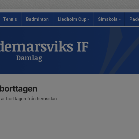
Tennis
Badminton
Liedholm Cup
Simskola
Pad
emarsviks IF
Damlag
 borttagen
å är borttagen från hemsidan.