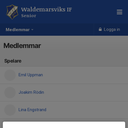
Waldemarsviks IF
Senior
Logga in
Medlemmar
Medlemmar
Spelare
Emil Uppman
Joakim Rödin
Lina Engstrand
Mikael Jonsson