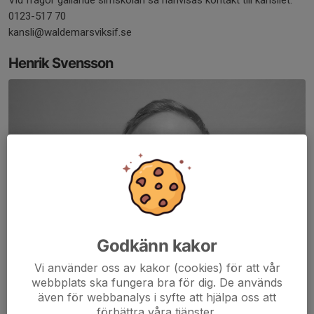
Vid frågor gällande simskolan så hänvisas kontakt till kansliet.
0123-517 70
kansli@waldemarsviksif.se
Henrik Svensson
Godkänn kakor
Vi använder oss av kakor (cookies) för att vår
webbplats ska fungera bra för dig. De används
även för webbanalys i syfte att hjälpa oss att
förbättra våra tjänster.