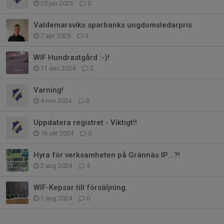
25 jun 2025
0
Valdemarsviks sparbanks ungdomsledarpris
7 apr 2025
3
WIF Hundrastgård :-)!
11 dec 2024
2
Varning!
4 nov 2024
0
Uppdatera registret - Viktigt!!
16 okt 2024
0
Hyra för verksamheten på Grännäs IP...?!
2 aug 2024
4
WIF-Kepsar till försäljning.
1 aug 2024
0