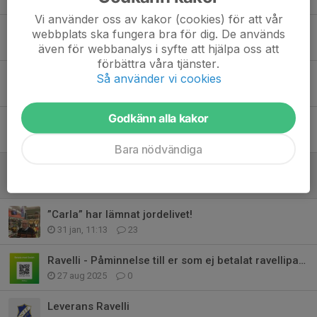
Vi använder oss av kakor (cookies) för att vår
WIF dag på GIP lördag 5 september kl 11-14!
webbplats ska fungera bra för dig. De används
25 jun, 21:35
0
även för webbanalys i syfte att hjälpa oss att
förbättra våra tjänster.
WIF avgifter 2026!
Så använder vi cookies
25 mar, 17:27
0
Godkänn alla kakor
WIF nu med i Fritidskortet!
19 mar, 17:00
0
Bara nödvändiga
WIF i samarbete med Physio Performance!
13 feb, 15:39
0
”Carla” har lämnat jordelivet!
31 jan, 11:13
23
Ravelli - Påminnelse till er som ej betalat ravellipaket
27 aug 2025
0
Leverans Ravelli