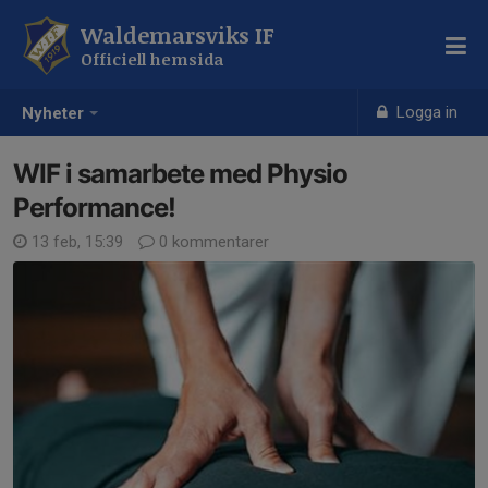
Waldemarsviks IF
Officiell hemsida
Logga in
Nyheter
WIF i samarbete med Physio
Performance!
13 feb, 15:39
0 kommentarer