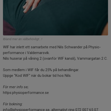
Ibland mer än välbehövligt...!
WIF har inlett ett samarbete med Nils Schwander på Physio-
performance i Valdemarsvik.
Nils huserar på våning 2 (ovanför WIF kansli), Vammargatan 2 C.
Som medlem i WIF får du 25% på behandlingar.
Uppge "Kod WIF" när du bokar tid hos Nils.
För mer info se;
https:physioperformance.se
För bokning:
info@physioperformance.se,
alternativt ring 072 007 65 07.