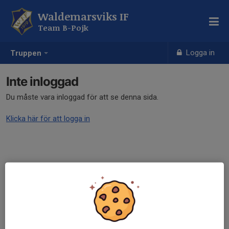
Waldemarsviks IF
Team B-Pojk
Logga in
Truppen
Inte inloggad
Du måste vara inloggad för att se denna sida.
Klicka här för att logga in