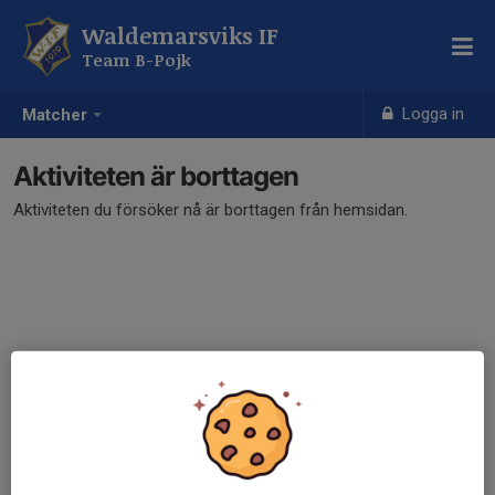
Waldemarsviks IF
Team B-Pojk
Logga in
Matcher
Aktiviteten är borttagen
Aktiviteten du försöker nå är borttagen från hemsidan.