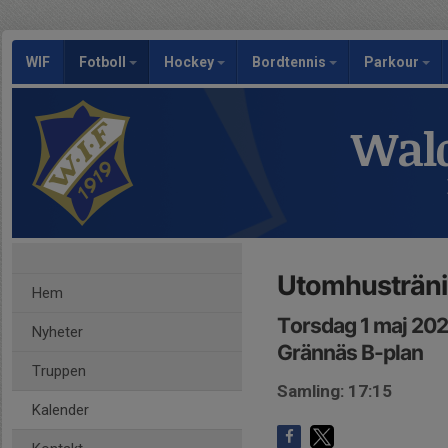
WIF
Fotboll
Hockey
Bordtennis
Parkour
Wald
Utomhusträn
Hem
Torsdag 1 maj 202
Nyheter
Grännäs B-plan
Truppen
Samling: 17:15
Kalender