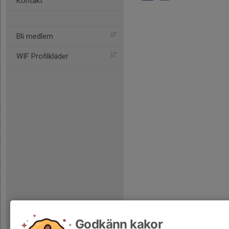
Kontakt
Bli medlem
WIF Profilkläder
Godkänn kakor