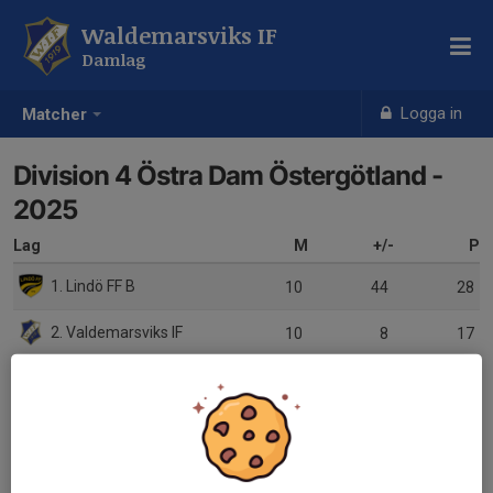
Waldemarsviks IF
Damlag
Logga in
Matcher
Division 4 Östra Dam Östergötland -
2025
Lag
M
+/-
P
1. Lindö FF B
10
44
28
2. Valdemarsviks IF
10
8
17
3. Dagsbergs IF
10
9
16
4. Kuddby IF
10
-5
14
5. Söderköpings IK
10
-8
11