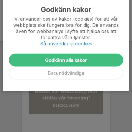
6. Saltängens BK
10
-48
0
Godkänn kakor
Vi använder oss av kakor (cookies) för att vår
webbplats ska fungera bra för dig. De används
även för webbanalys i syfte att hjälpa oss att
förbättra våra tjänster.
Så använder vi cookies
Godkänn alla kakor
Bara nödvändiga