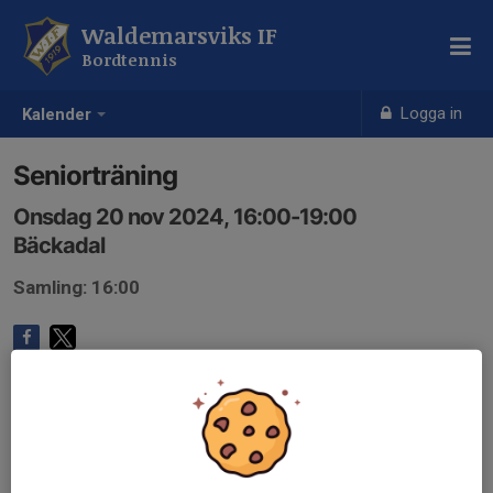
Waldemarsviks IF
Bordtennis
Logga in
Kalender
Seniorträning
Onsdag 20 nov 2024, 16:00-19:00
Bäckadal
Samling: 16:00