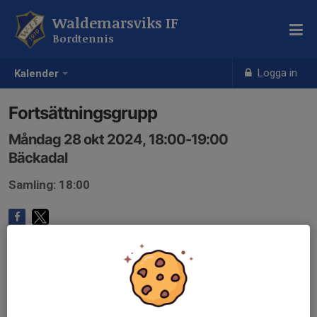
Waldemarsviks IF
Bordtennis
Logga in
Kalender
Fortsättningsgrupp
Måndag 28 okt 2024, 18:00-19:00
Bäckadal
Samling: 18:00