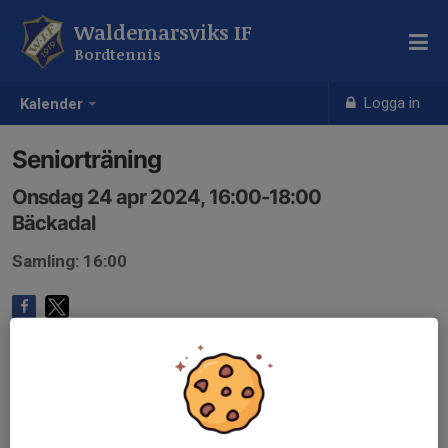
Waldemarsviks IF
Bordtennis
Logga in
Kalender
Seniorträning
Onsdag 24 apr 2024, 16:00-18:00
Bäckadal
Samling: 16:00