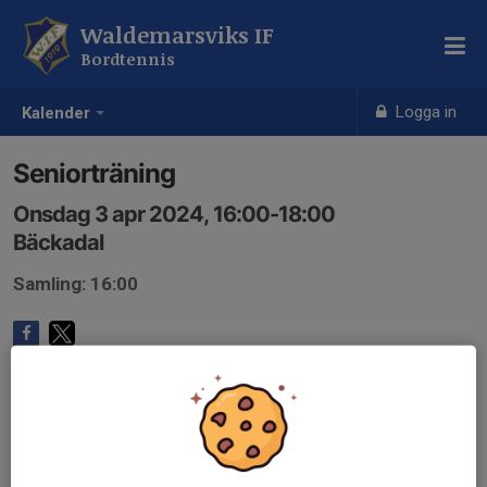
Waldemarsviks IF
Bordtennis
Logga in
Kalender
Seniorträning
Onsdag 3 apr 2024, 16:00-18:00
Bäckadal
Samling: 16:00