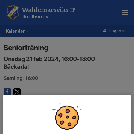
Waldemarsviks IF
Bordtennis
Logga in
Kalender
Seniorträning
Onsdag 21 feb 2024, 16:00-18:00
Bäckadal
Samling: 16:00