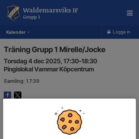
Waldemarsviks IF
Grupp 1
Logga in
Kalender
Träning Grupp 1 Mirelle/Jocke
Torsdag 4 dec 2025, 17:30-18:30
Pingislokal Vammar Köpcentrum
Samling: 17:30